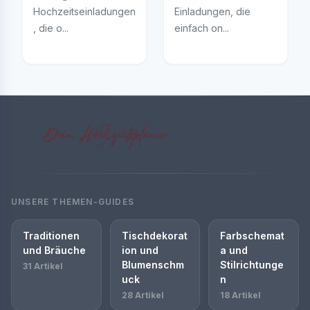
Hochzeitseinladungen
Einladungen, die
, die o...
einfach on...
UNSERE THEMEN-GUIDES
Traditionen
Tischdekorat
Farbschemat
und Bräuche
ion und
a und
Blumenschm
Stilrichtunge
31 Artikel
uck
n
28 Artikel
18 Artikel